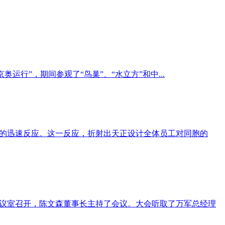
运行”，期间参观了“鸟巢”、“水立方”和中...
出的迅速反应。这一反应，折射出天正设计全体员工对同胞的
南四楼会议室召开，陈文森董事长主持了会议。大会听取了万军总经理