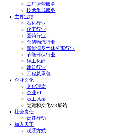
工厂运营服务
技术集成服务
主要业绩
石化行业
化工行业
医药行业
仓储物流行业
新能源及气体分离行业
节能环保行业
轻工化纤
建筑行业
工程总承包
企业文化
文化理念
企业VI
员工风采
党建和文化VR展馆
社会责任
责任行动
加入天正
联系方式