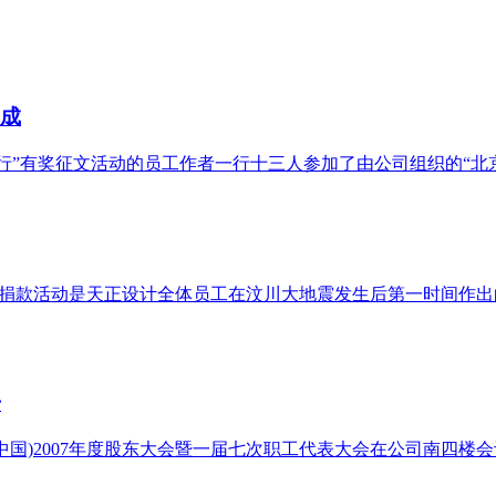
完成
正同行”有奖征文活动的员工作者一行十三人参加了由公司组织的“北京奥
”捐款活动是天正设计全体员工在汶川大地震发生后第一时间作
开
line(中国)2007年度股东大会暨一届七次职工代表大会在公司