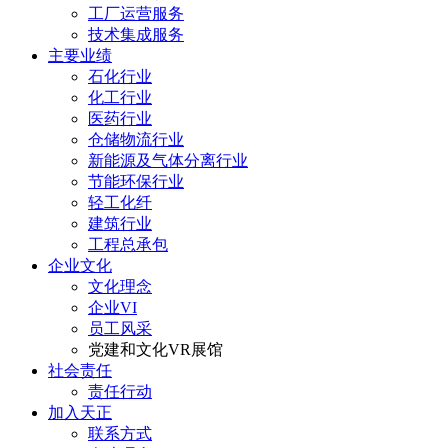
工厂运营服务
技术集成服务
主要业绩
石化行业
化工行业
医药行业
仓储物流行业
新能源及气体分离行业
节能环保行业
轻工化纤
建筑行业
工程总承包
企业文化
文化理念
企业VI
员工风采
党建和文化VR展馆
社会责任
责任行动
加入天正
联系方式