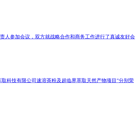
负责人参加会议，双方就战略合作和商务工作进行了真诚友好会
萃取科技有限公司速溶茶粉及超临界萃取天然产物项目”分别荣