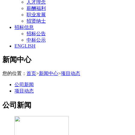
人才理念
薪酬福利
职业发展
招贤纳士
招标信息
招标公告
中标公示
ENGLISH
新闻中心
您的位置：
首页
>
新闻中心
>
项目动态
公司新闻
项目动态
公司新闻