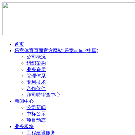
首页
乐竞体育页面官方网站-乐竞online(中国)
公司概况
组织架构
业务资质
管理体系
专利技术
合作伙伴
拜司特审查中心
新闻中心
公司新闻
中标公示
项目动态
业务板块
工程建设服务