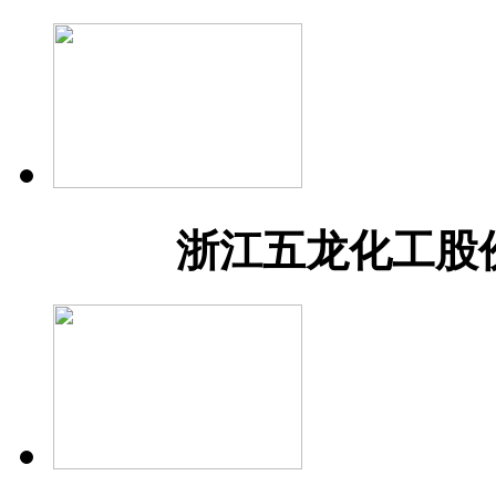
浙江五龙化工股