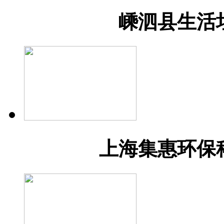
嵊泗县生活
上海集惠环保