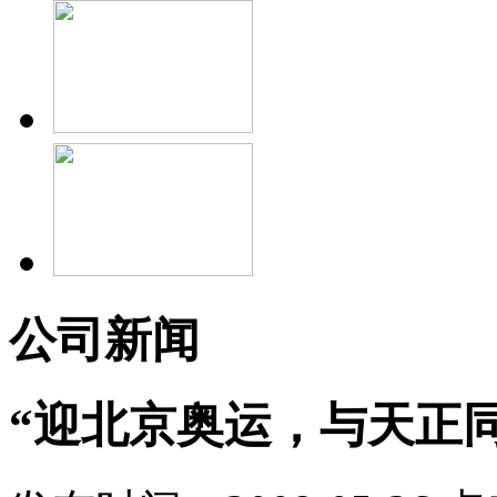
公司新闻
“迎北京奥运，与天正