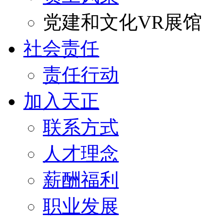
党建和文化VR展馆
社会责任
责任行动
加入天正
联系方式
人才理念
薪酬福利
职业发展