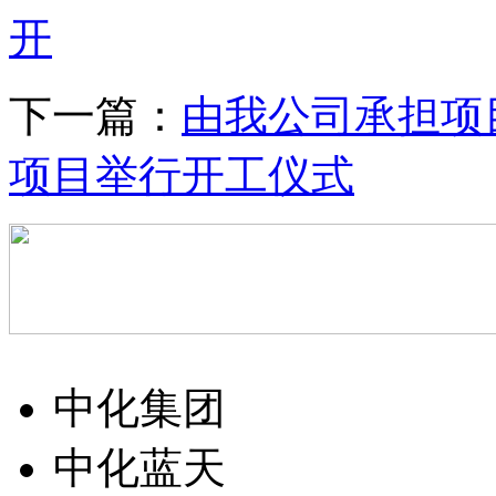
开
下一篇：
由我公司承担项
项目举行开工仪式
中化集团
中化蓝天