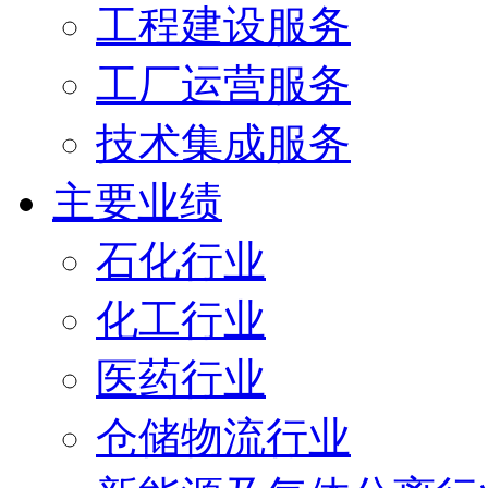
工程建设服务
工厂运营服务
技术集成服务
主要业绩
石化行业
化工行业
医药行业
仓储物流行业