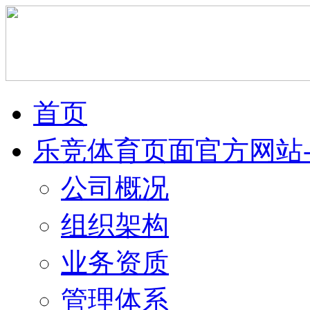
首页
乐竞体育页面官方网站-乐竞
公司概况
组织架构
业务资质
管理体系