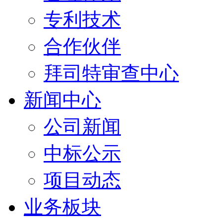
专利技术
合作伙伴
拜司特审查中心
新闻中心
公司新闻
中标公示
项目动态
业务板块