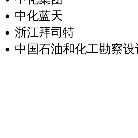
中化蓝天
浙江拜司特
中国石油和化工勘察设