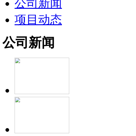
公司新闻
项目动态
公司新闻