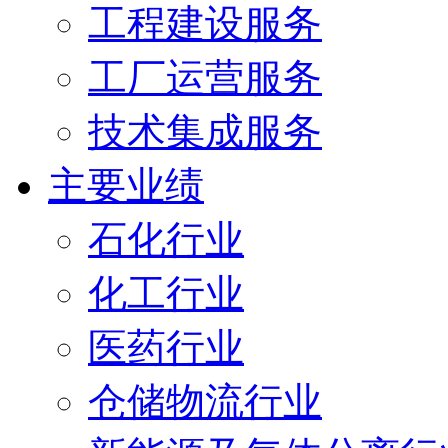
工程建设服务
工厂运营服务
技术集成服务
主要业绩
石化行业
化工行业
医药行业
仓储物流行业