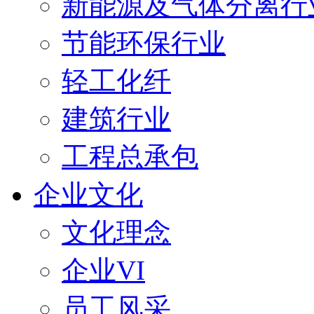
新能源及气体分离行
节能环保行业
轻工化纤
建筑行业
工程总承包
企业文化
文化理念
企业VI
员工风采