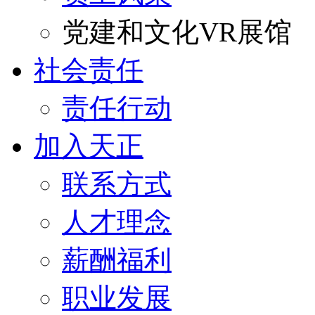
党建和文化VR展馆
社会责任
责任行动
加入天正
联系方式
人才理念
薪酬福利
职业发展