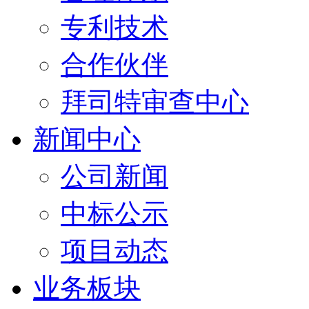
专利技术
合作伙伴
拜司特审查中心
新闻中心
公司新闻
中标公示
项目动态
业务板块