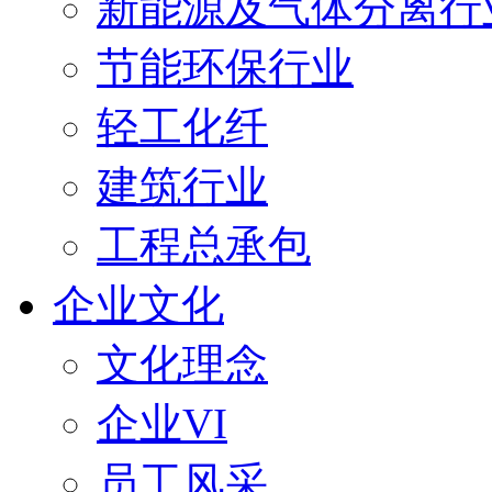
新能源及气体分离行
节能环保行业
轻工化纤
建筑行业
工程总承包
企业文化
文化理念
企业VI
员工风采