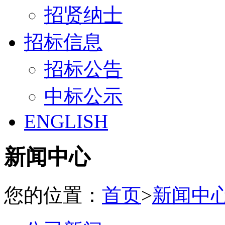
招贤纳士
招标信息
招标公告
中标公示
ENGLISH
新闻中心
您的位置：
首页
>
新闻中