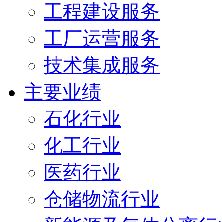
工程建设服务
工厂运营服务
技术集成服务
主要业绩
石化行业
化工行业
医药行业
仓储物流行业